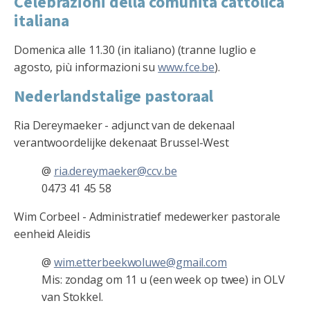
Celebrazioni della comunità cattolica
italiana
Domenica alle 11.30 (in italiano) (tranne luglio e
agosto, più informazioni su
www.fce.be
).
Nederlandstalige pastoraal
Ria Dereymaeker - adjunct van de dekenaal
verantwoordelijke dekenaat Brussel-West
@
ria.dereymaeker@ccv.be
0473 41 45 58
Wim Corbeel - Administratief medewerker pastorale
eenheid Aleidis
@
wim.etterbeekwoluwe@gmail.com
Mis: zondag om 11 u (een week op twee) in OLV
van Stokkel.