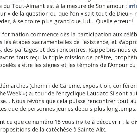
re du Tout-Aimant est à la mesure de Son amour :
inf
tour » de la question ou que l'on « sait tout de Dieu » 
der, à se croire plus grand que Lui… Quelle erreur !
re formation commence dès la participation aux célébr
s les étapes sacramentelles de l'existence, et s'appr
, des partages et des rencontres. Rappelons-nous qu
vons tous reçu la triple mission de prêtre, prophète
elés à être les signes et les témoins de l’Amour du
 démarches (chemin de Carême, exposition, conféren
 Week ») autour de l’encyclique Laudato Si sont au
se… Nous rêvons que cela puisse rencontrer tout aut
ltes que de personnes jeunes depuis plus longtemps
t ce que ce numéro 18 vous invite à découvrir : la di
ropositions de la catéchèse à Sainte-Alix.