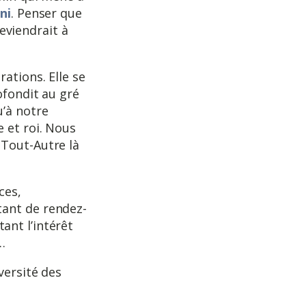
ini
. Penser que
reviendrait à
ations. Elle se
ofondit au gré
’à notre
 et roi. Nous
 Tout-Autre là
ces,
tant de rendez-
ant l’intérêt
…
versité des