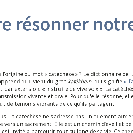
re résonner notre
12 JUIN 2026
 l’origine du mot « catéchèse » ? Le dictionnaire de 
apprend qu’il vient du grec
katêkhein
, qui signifie
« f
et par extension, « instruire de vive voix ». La catéch
nsmission vivante et orale. Pour qu'elle résonne, ell
ut de témoins vibrants de ce qu’ils partagent.
 : la catéchèse ne s’adresse pas uniquement aux en
te vers un sacrement. Elle est un chemin d’éveil et d
 est invité à parcourir tout au long de sa vie. Ce ch