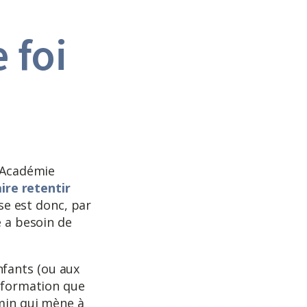
 foi
l’Académie
aire retentir
èse est donc, par
e a besoin de
fants (ou aux
e formation que
emin qui mène à