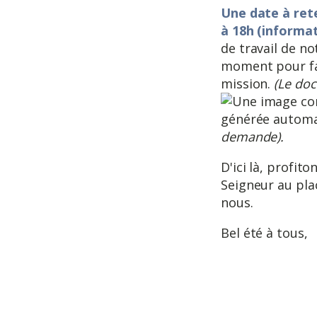
Une date à rete
à 18h (informat
de travail de n
moment pour fai
mission.
(Le doc
demande).
D'ici là, profit
Seigneur au pla
nous.
Bel été à tous,