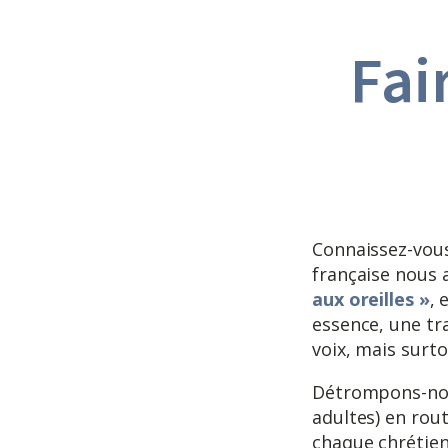
Fai
Connaissez-vous
française nous 
aux oreilles »
, 
essence, une tra
voix, mais surto
Détrompons-nous
adultes) en rou
chaque chrétien