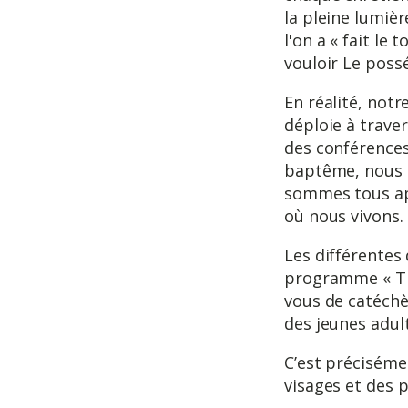
la pleine lumiè
l'on a « fait le 
vouloir Le possé
En réalité, not
déploie à traver
des conférences
baptême, nous a
sommes tous app
où nous vivons.
Les différentes
programme « The
vous de catéchè
des jeunes adu
C’est précisémen
visages et des p