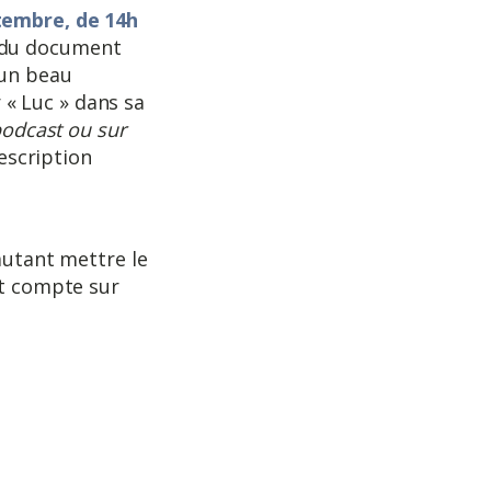
tembre, de 14h
 du document
 un beau
« Luc » dans sa
podcast ou sur
autant mettre le
et compte sur